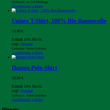
Lieferzeit: ca. 3-4 Werktage
der
Dieses
Ausführung wählen
Produktseite
Produkt
gewählt
weist
werden
mehrere
Unisex T-Shirt, 100% Bio-Baumwolle
Varianten
auf.
13,90
€
Die
Optionen
Enthält 19% MwSt.
können
zzgl.
Versand
auf
Lieferzeit: Sofort lieferbar
der
Dieses
Ausführung wählen
Produktseite
Produkt
gewählt
weist
werden
mehrere
Damen Polo-Shirt
Varianten
auf.
19,90
€
Die
Optionen
Enthält 19% MwSt.
können
zzgl.
Versand
auf
Lieferzeit: Sofort lieferbar
der
Dieses
Ausführung wählen
Produktseite
Produkt
gewählt
weist
Hinweis:
werden