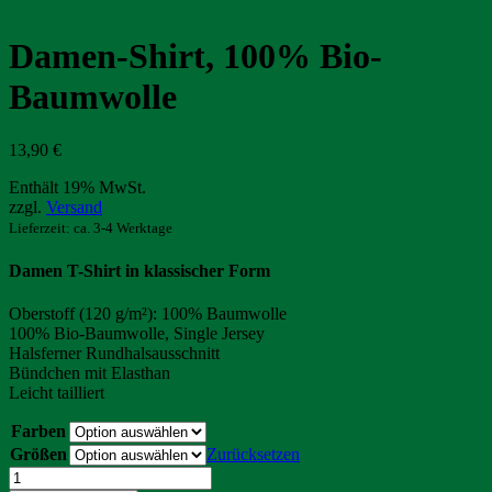
Damen-Shirt, 100% Bio-
Baumwolle
13,90
€
Enthält 19% MwSt.
zzgl.
Versand
Lieferzeit: ca. 3-4 Werktage
Damen T-Shirt in klassischer Form
Oberstoff (120 g/m²): 100% Baumwolle
100% Bio-Baumwolle, Single Jersey
Halsferner Rundhalsausschnitt
Bündchen mit Elasthan
Leicht tailliert
Farben
Größen
Zurücksetzen
Damen-