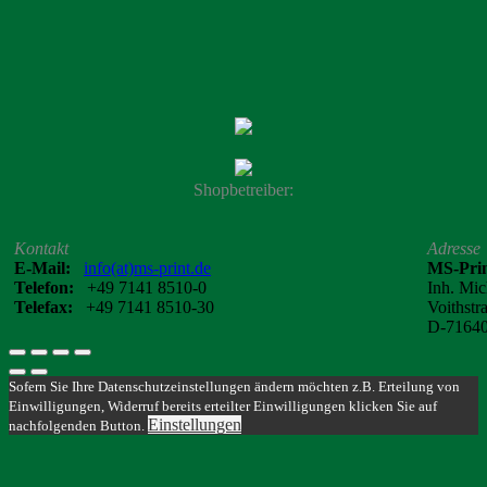
Shopbetreiber:
Kontakt
Adresse
E-Mail:
info(at)ms-print.de
MS-Pri
Telefon:
+49 7141 8510-0
Inh. Mic
Telefax:
+49 7141 8510-30
Voithstr
D-71640
Sofern Sie Ihre Datenschutzeinstellungen ändern möchten z.B. Erteilung von
Einwilligungen, Widerruf bereits erteilter Einwilligungen klicken Sie auf
Einstellungen
nachfolgenden Button.