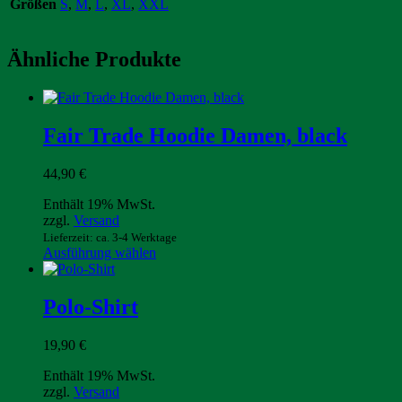
Größen
S
,
M
,
L
,
XL
,
XXL
Ähnliche Produkte
Fair Trade Hoodie Damen, black
44,90
€
Enthält 19% MwSt.
zzgl.
Versand
Lieferzeit: ca. 3-4 Werktage
Dieses
Ausführung wählen
Produkt
weist
mehrere
Polo-Shirt
Varianten
auf.
19,90
€
Die
Optionen
Enthält 19% MwSt.
können
zzgl.
Versand
auf