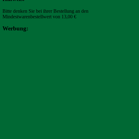
mehrere
Varianten
Bitte denken Sie bei ihrer Bestellung an den
auf.
Mindestwarenbestellwert von 13,00 €
Die
Optionen
Werbung:
können
auf
der
Produktseite
gewählt
werden