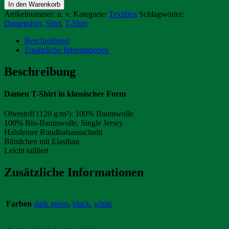
Shirt,
In den Warenkorb
100%
Artikelnummer:
n. v.
Kategorie:
Textilien
Schlagwörter:
Bio-
Damenshirt
,
Shirt
,
T-Shirt
Baumwolle
Menge
Beschreibung
Zusätzliche Informationen
Beschreibung
Damen T-Shirt in klassischer Form
Oberstoff (120 g/m²): 100% Baumwolle
100% Bio-Baumwolle, Single Jersey
Halsferner Rundhalsausschnitt
Bündchen mit Elasthan
Leicht tailliert
Zusätzliche Informationen
Farben
dark green
,
black
,
white