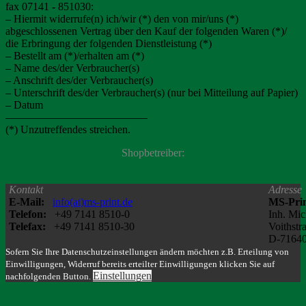
fax 07141 - 851030:
– Hiermit widerrufe(n) ich/wir (*) den von mir/uns (*)
abgeschlossenen Vertrag über den Kauf der folgenden Waren (*)/
die Erbringung der folgenden Dienstleistung (*)
– Bestellt am (*)/erhalten am (*)
– Name des/der Verbraucher(s)
– Anschrift des/der Verbraucher(s)
– Unterschrift des/der Verbraucher(s) (nur bei Mitteilung auf Papier)
– Datum
—————————————
(*) Unzutreffendes streichen.
Shopbetreiber:
Kontakt
Adresse
E-Mail:
info(at)ms-print.de
MS-Pri
Telefon:
+49 7141 8510-0
Inh. Mic
Telefax:
+49 7141 8510-30
Voithstr
D-71640
Sofern Sie Ihre Datenschutzeinstellungen ändern möchten z.B. Erteilung von
Einwilligungen, Widerruf bereits erteilter Einwilligungen klicken Sie auf
Einstellungen
nachfolgenden Button.