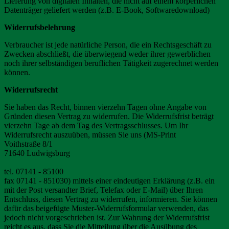
Lieferung von digitalen Inhalten, die nicht auf einem körperlichen
Datenträger geliefert werden (z.B. E-Book, Softwaredownload)
Widerrufsbelehrung
Verbraucher ist jede natürliche Person, die ein Rechtsgeschäft zu
Zwecken abschließt, die überwiegend weder ihrer gewerblichen
noch ihrer selbständigen beruflichen Tätigkeit zugerechnet werden
können.
Widerrufsrecht
Sie haben das Recht, binnen vierzehn Tagen ohne Angabe von
Gründen diesen Vertrag zu widerrufen. Die Widerrufsfrist beträgt
vierzehn Tage ab dem Tag des Vertragsschlusses. Um Ihr
Widerrufsrecht auszuüben, müssen Sie uns (MS-Print
Voithstraße 8/1
71640 Ludwigsburg
tel. 07141 - 85100
fax 07141 - 851030) mittels einer eindeutigen Erklärung (z.B. ein
mit der Post versandter Brief, Telefax oder E-Mail) über Ihren
Entschluss, diesen Vertrag zu widerrufen, informieren. Sie können
dafür das beigefügte Muster-Widerrufsformular verwenden, das
jedoch nicht vorgeschrieben ist. Zur Wahrung der Widerrufsfrist
reicht es aus, dass Sie die Mitteilung über die Ausübung des